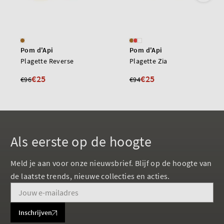
Pom d'Api
Pom d'Api
Plagette Reverse
Plagette Zia
€25
€25
€96
€94
Als eerste op de hoogte
Meld je aan voor onze nieuwsbrief. Blijf op de hoogte van
de laatste trends, nieuwe collecties en acties.
Inschrijven