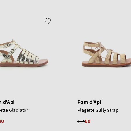
 d'Api
Pom d'Api
ette Gladiator
Plagette Guily Strap
80
60
114