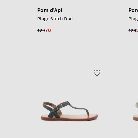
Pom d'Api
Pom
Plage Stitch Dad
Plag
70
129
129