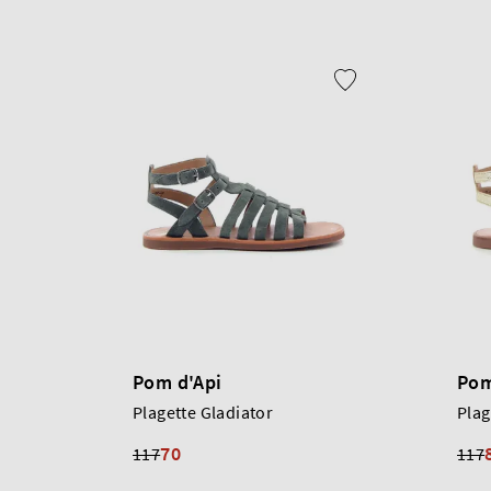
Pom d'Api
Pom
Plagette Gladiator
Plag
70
117
117