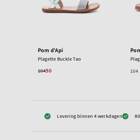
Pom d'Api
Pom
Plagette Buckle Tao
Plag
50
104
104
Levering binnen 4 werkdagen
80