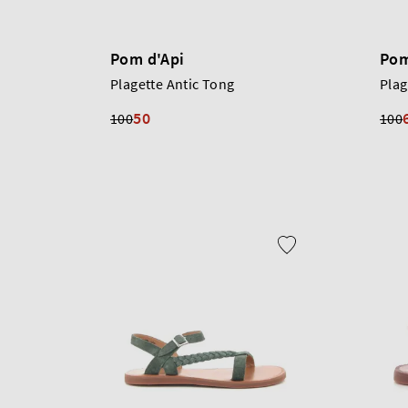
Pom d'Api
Pom
Plagette Antic Tong
Plag
50
100
100