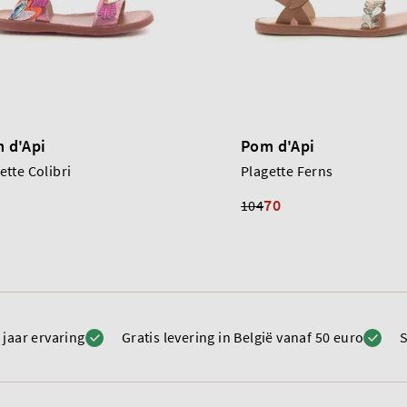
 d'Api
Pom d'Api
ette Colibri
Plagette Ferns
70
104
 jaar ervaring
Gratis levering in België vanaf 50 euro
S