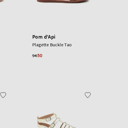
Pom d'Api
Plagette Buckle Tao
50
94