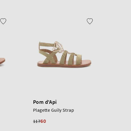
Pom d'Api
Plagette Guily Strap
60
117