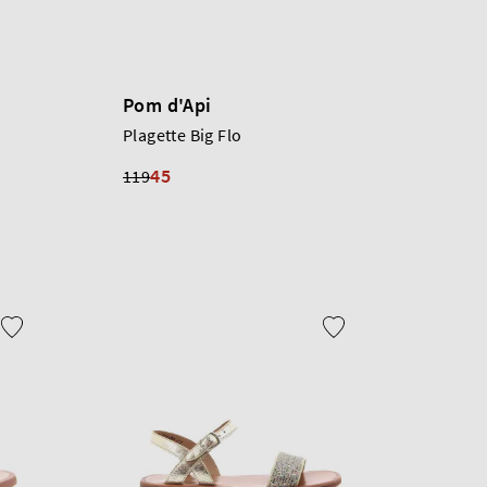
Pom d'Api
Plagette Big Flo
45
119