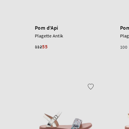
Pom d'Api
Pom
Plagette Antik
Plag
55
112
100