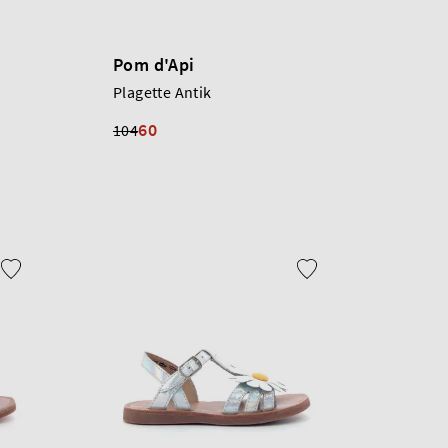
Pom d'Api
Plagette Antik
60
104