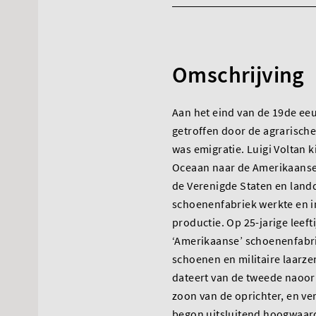
Omschrijving
Aan het eind van de 19de eeu
getroffen door de agrarische 
was emigratie. Luigi Voltan k
Oceaan naar de Amerikaanse d
de Verenigde Staten en landd
schoenenfabriek werkte en 
productie. Op 25-jarige leeftij
‘Amerikaanse’ schoenenfabri
schoenen en militaire laarz
dateert van de tweede naoorl
zoon van de oprichter, en ve
begon uitsluitend hoogwaard