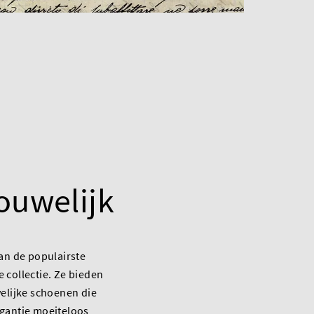
rouwelijk
van de populairste
 collectie. Ze bieden
welijke schoenen die
egantie moeiteloos