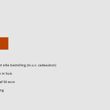
t elke bestelling (m.u.v. cadeaubon)
 in huis
naf 50 euro
ing