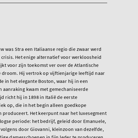
w was Stra een Italiaanse regio die zwaar werd
crisis. Het enige alternatief voor werkloosheid
ijkt voor zijn toekomst ver over de Atlantische
room. Hij vertrok op vijftienjarige leeftijd naar
e in het elegante Boston, waar hij in een
in aanraking kwam met gemechaniseerde
d richt hij in 1898 in Italië de eerste
ek op, die in het begin alleen goedkope
en produceert. Het keerpunt naar het luxesegment
ogse periode: het bedrijf, geleid door Emanuele,
rvolgens door Giovanni, kleinzoon van dezelfde,
ige damesschoenen in fijn leder te produceren.