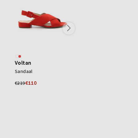
Voltan
Voltan
Sandaal
Slingback
€110
€110
€219
€219