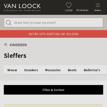
Lijstje
Winkeltas
menu
EXTRA 10% KORTING OP SOLDEN
KINDEREN
Sleffers
Nieuw
Sneakers
Mocassins
Boots
Ballerina's
Filter & Sorteer