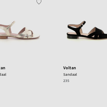
tan
Voltan
daal
Sandaal
235