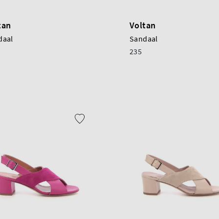
tan
Voltan
daal
Sandaal
235