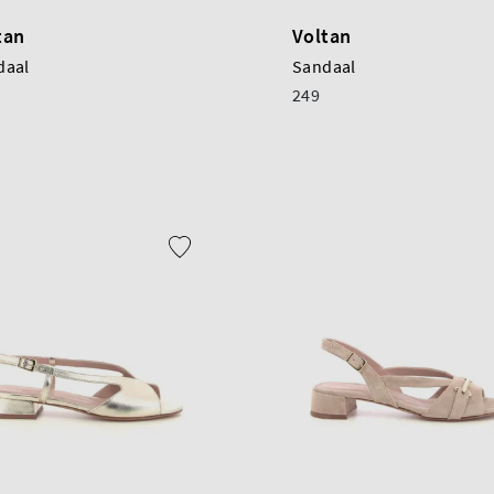
tan
Voltan
daal
Sandaal
249