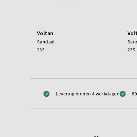
Voltan
Vol
Sandaal
San
235
235
Levering binnen 4 werkdagen
80