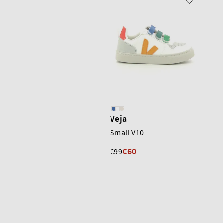
Veja
Small V10
€60
€99