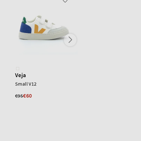
Veja
Veja
Small V12
Small V10
€60
€60
€95
€99