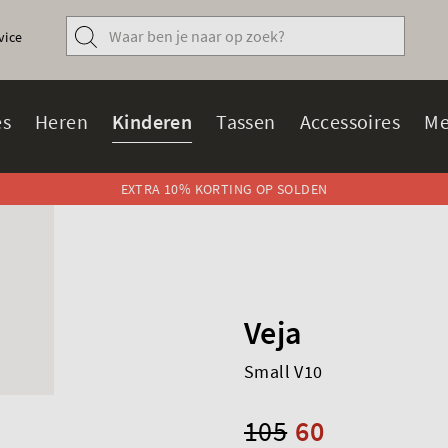
vice
s
Heren
Kinderen
Tassen
Accessoires
Me
EXTRA 10% KORTING OP SOLDEN
Veja
Small V10
105
60