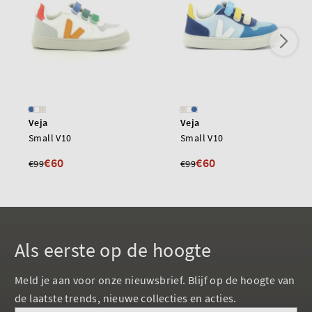
Veja
Veja
Small V10
Small V10
€60
€60
€99
€99
Als eerste op de hoogte
Meld je aan voor onze nieuwsbrief. Blijf op de hoogte van
de laatste trends, nieuwe collecties en acties.