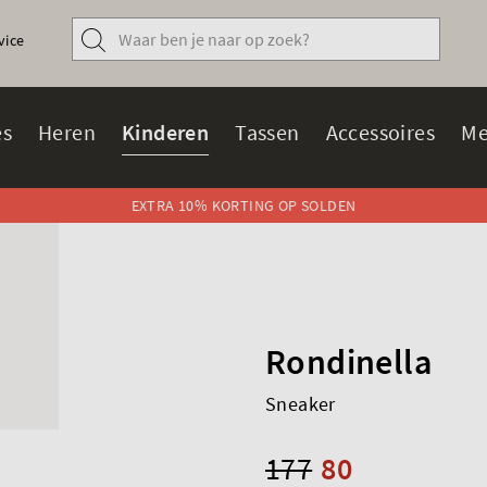
vice
s
Heren
Kinderen
Tassen
Accessoires
Me
EXTRA 10% KORTING OP SOLDEN
Rondinella
Sneaker
177
80