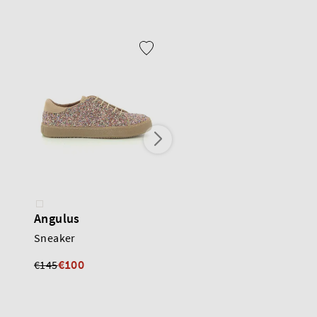
Angulus
Rondinella
Sneaker
Sneaker
€176
€100
€145