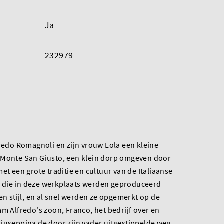
Ja
232979
fredo Romagnoli en zijn vrouw Lola een kleine
 Monte San Giusto, een klein dorp omgeven door
et een grote traditie en cultuur van de Italiaanse
 die in deze werkplaats werden geproduceerd
en stijl, en al snel werden ze opgemerkt op de
am Alfredo's zoon, Franco, het bedrijf over en
iuseppina de door zijn vader uitgestippelde weg