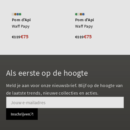
Pom d'Api
Pom d'Api
Waff Papy
Waff Papy
€75
€75
€119
€119
Als eerste op de hoogte
Meld je aan voor onze nieuwsbrief. Blijf op de hoogte van
de laatste trends, nieuwe collecties en acties.
Inschrijven