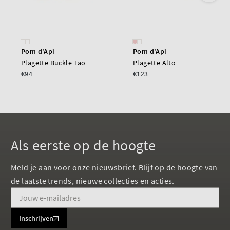
Pom d'Api
Pom d'Api
Plagette Buckle Tao
Plagette Alto
€94
€123
Als eerste op de hoogte
Meld je aan voor onze nieuwsbrief. Blijf op de hoogte van
de laatste trends, nieuwe collecties en acties.
Inschrijven