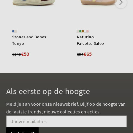
Stones and Bones
Naturino
Tonyo
Falcotto Saleo
€50
€65
€140
€94
Als eerste op de hoogte
Meld je aan voor onze nieuwsbrief. Blijf op de hoogte van
de laatste trends, nieuwe collecties en acties.