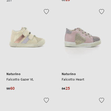
107
Naturino
Naturino
Falcotto Gazer VL
Falcotto Heart
60
25
98
84