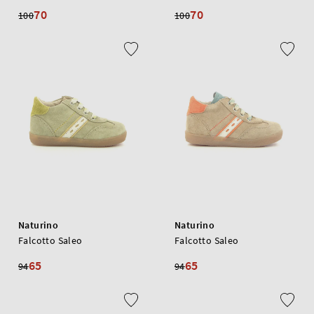
70
70
100
100
Naturino
Naturino
Falcotto Saleo
Falcotto Saleo
65
65
94
94