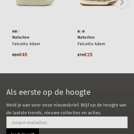
Naturino
Naturino
Falcotto Adam
Falcotto Adam
€45
€25
€89
€79
Als eerste op de hoogte
Meld je aan voor onze nieuwsbrief. Blijf op de hoogte van
de laatste trends, nieuwe collecties en acties.