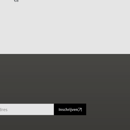
€8
€8
Inschrijven