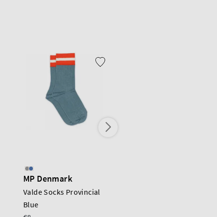
MP Denmark
MP Denmark
Valde Socks Provincial
Valde Socks Grey
Blue
Melange