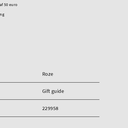
naf 50 euro
ing
Roze
Gift guide
229958