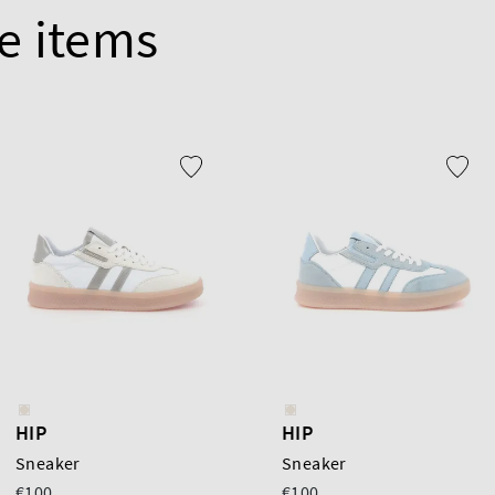
e items
HIP
HIP
Sneaker
Sneaker
€100
€100