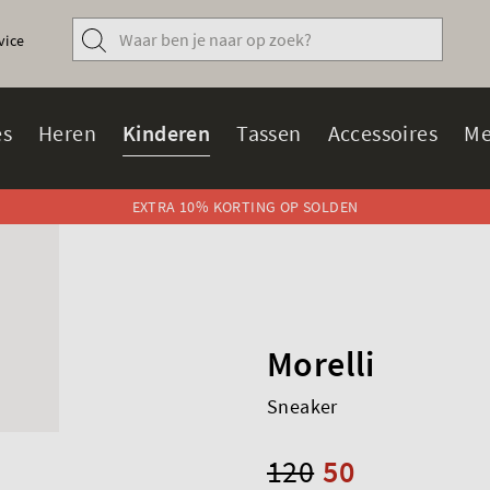
vice
s
Heren
Kinderen
Tassen
Accessoires
Me
EXTRA 10% KORTING OP SOLDEN
Morelli
Sneaker
120
50