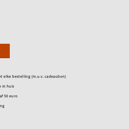
t elke bestelling (m.u.v. cadeaubon)
 in huis
naf 50 euro
ing