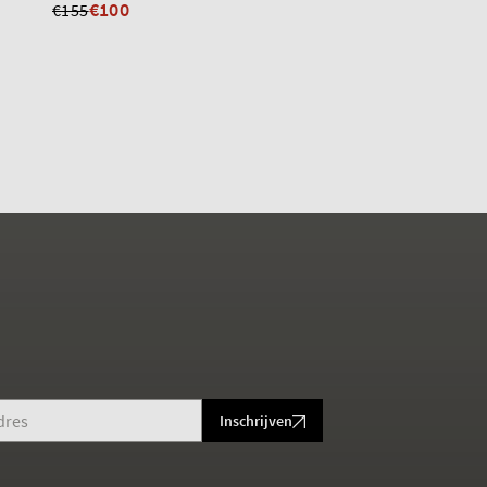
€100
€35
€155
€113
Inschrijven