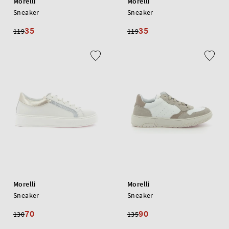
Morelli
Morelli
Sneaker
Sneaker
35
35
119
119
Morelli
Morelli
Sneaker
Sneaker
70
90
130
135