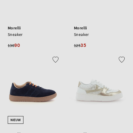
Morelli
Morelli
Sneaker
Sneaker
90
35
130
125
NIEUW