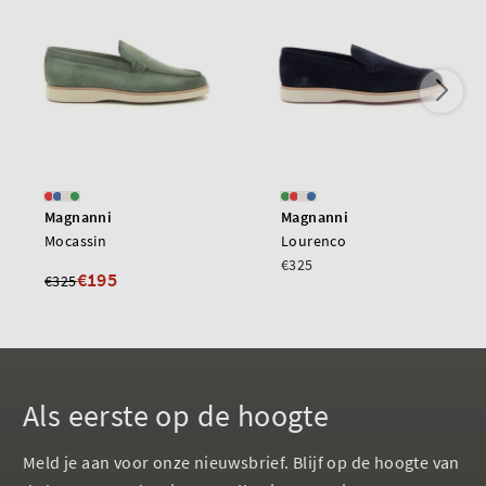
Magnanni
Magnanni
Mocassin
Lourenco
€325
€195
€325
Als eerste op de hoogte
Meld je aan voor onze nieuwsbrief. Blijf op de hoogte van