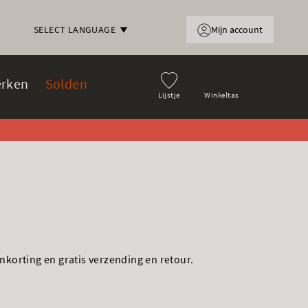
Mijn account
SELECT LANGUAGE
rken
Solden
Lijstje
Winkeltas
korting en gratis verzending en retour.