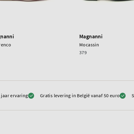
nanni
Magnanni
renco
Mocassin
379
 jaar ervaring
Gratis levering in België vanaf 50 euro
S