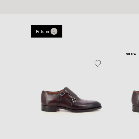
1
Filteren
NIEUW