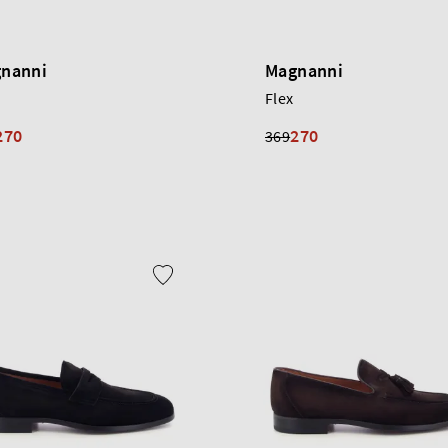
nanni
Magnanni
Flex
270
270
369