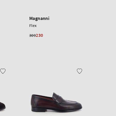
Magnanni
Flex
230
309