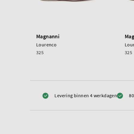
Magnanni
Mag
Lourenco
Lou
325
325
Levering binnen 4 werkdagen
80