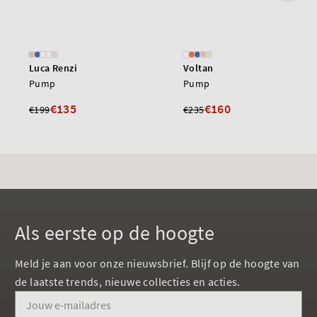
Luca Renzi
Voltan
Pump
Pump
€135
€160
€199
€235
Als eerste op de hoogte
Meld je aan voor onze nieuwsbrief. Blijf op de hoogte van
de laatste trends, nieuwe collecties en acties.