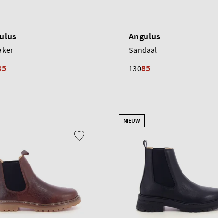
ulus
Angulus
aker
Sandaal
85
85
130
NIEUW