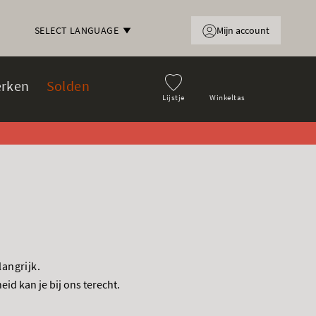
Mijn account
SELECT LANGUAGE
rken
Solden
Lijstje
Winkeltas
langrijk.
id kan je bij ons terecht.