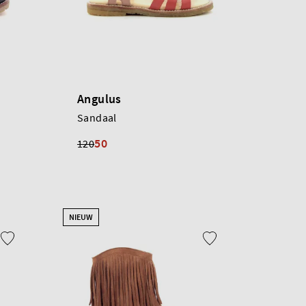
Angulus
Sandaal
50
120
NIEUW