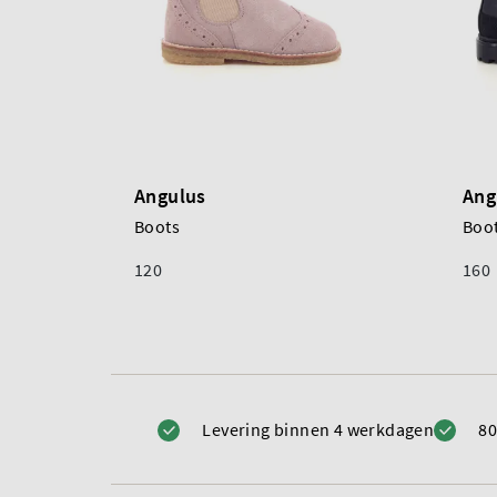
Angulus
Ang
Boots
Boo
120
160
Levering binnen 4 werkdagen
80