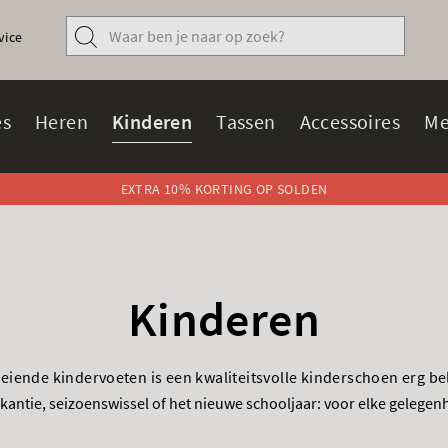
vice
s
Heren
Kinderen
Tassen
Accessoires
Me
EXTRA 10% KORTING OP SOLDEN
Kinderen
eiende kindervoeten is een kwaliteitsvolle kinderschoen erg be
antie, seizoenswissel of het nieuwe schooljaar: voor elke gelegenhe