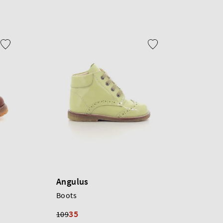
Angulus
Boots
35
109