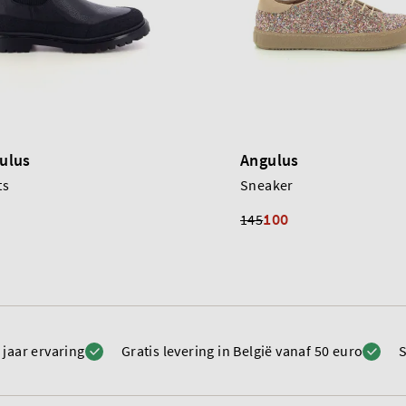
ulus
Angulus
ts
Sneaker
100
145
 jaar ervaring
Gratis levering in België vanaf 50 euro
S