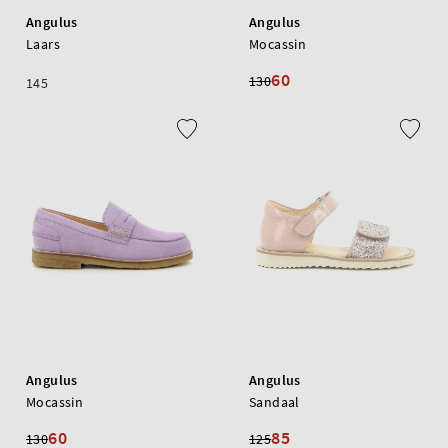
Angulus
Angulus
Laars
Mocassin
60
130
145
Angulus
Angulus
Mocassin
Sandaal
60
85
130
125