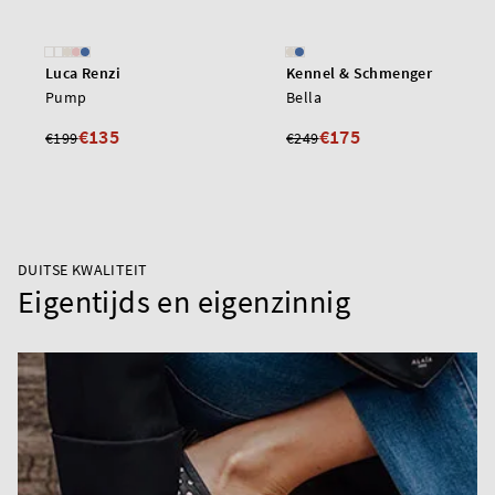
Luca Renzi
Kennel & Schmenger
Pump
Bella
€135
€175
€199
€249
DUITSE KWALITEIT
Eigentijds en eigenzinnig