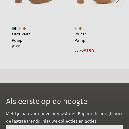
Luca Renzi
Voltan
Pump
Pump
€199
€150
€225
Als eerste op de hoogte
Meld je aan voor onze nieuwsbrief. Blijf op de hoogte van
de laatste trends, nieuwe collecties en acties.