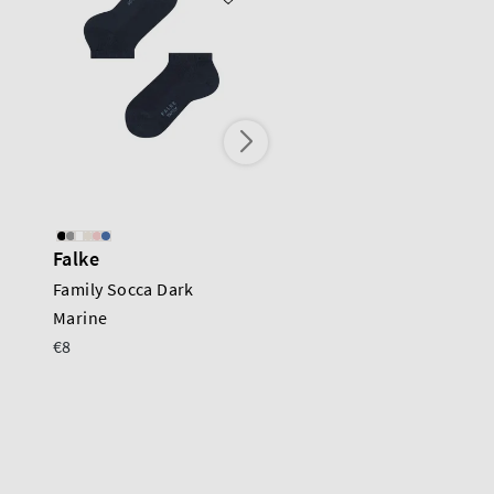
Falke
Falke
Family Socca Dark
Tiago
Marine
€18
€8