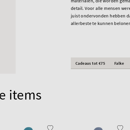
materialen, die worden gema
detail. Voor alle mensen wer
juist ondervonden hebben dat
allerbeste te kunnen belone
Cadeaus tot €75
Falke
e items