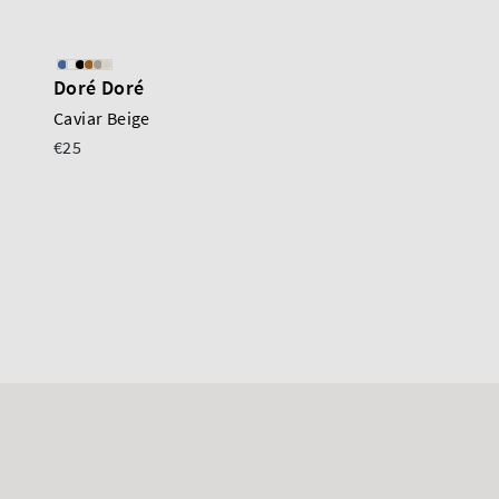
Doré Doré
Doré Doré
Caviar Beige
Sokken Eureka Bleu
€25
Foncé
€19