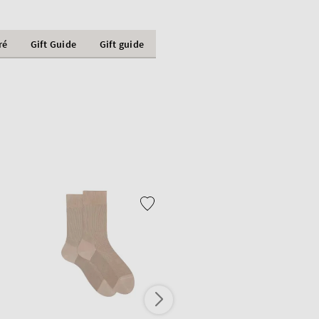
ré
Gift Guide
Gift guide