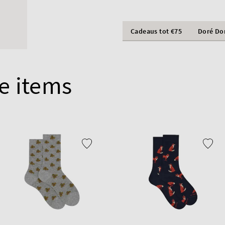
Cadeaus tot €75
Doré Do
e items