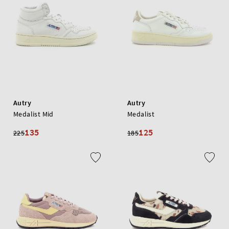
Autry
Autry
Medalist Mid
Medalist
135
125
225
185