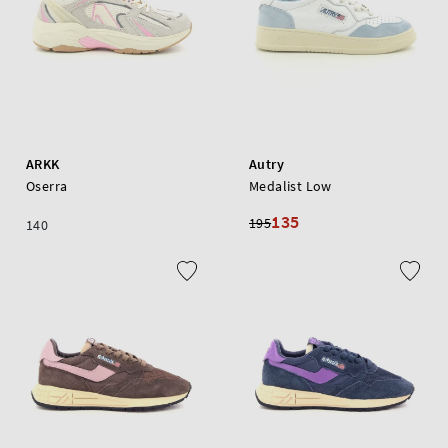
ARKK
Autry
Oserra
Medalist Low
135
195
140