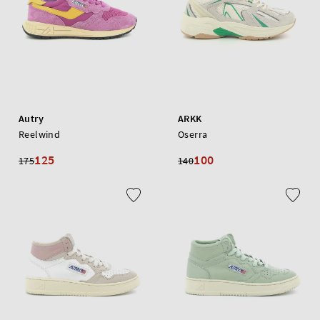
Autry
ARKK
Reelwind
Oserra
125
100
175
140