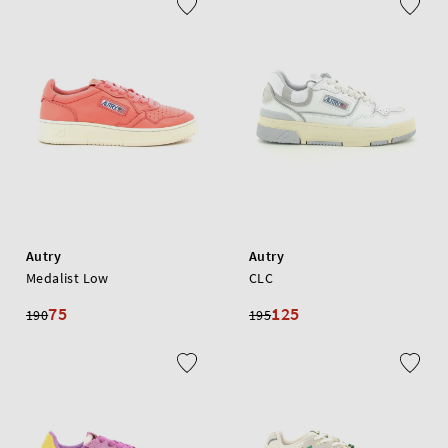
Autry
Autry
Medalist Low
CLC
75
125
190
195