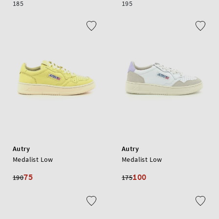
185
195
Autry
Autry
Medalist Low
Medalist Low
75
100
190
175