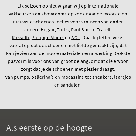
Elk seizoen opnieuw gaan wij op internationale
vakbeurzen en showrooms op zoek naar de mooiste en
nieuwste schoencollecties voor vrouwen van onder
andere
Hogan
,
Tod's
,
Paul Smith
,
Fratelli
Rossetti
,
Philippe Model
en
AGL
. Daarbij letten we er
vooral op dat de schoenen met liefde gemaakt zijn; dat
kan je zien aan de mooie materialen en afwerking. Ook de
pasvorm is voor ons van groot belang, omdat die ervoor
zorgt dat je de schoenen met plezier draagt.
Van
pumps
,
ballerina’s
en
mocassins
tot
sneakers
,
laarsjes
en
sandalen
.
Als eerste op de hoogte