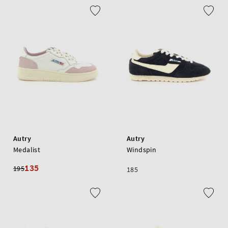
Autry
Autry
Medalist
Windspin
135
195
185