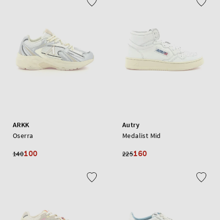
ARKK
Autry
Oserra
Medalist Mid
100
160
140
225