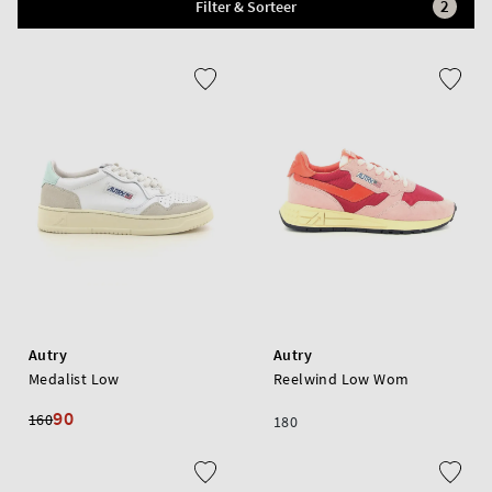
2
Filter & Sorteer
Autry
Autry
Medalist Low
Reelwind Low Wom
90
160
180