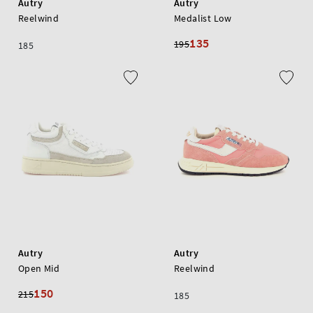
Autry
Autry
Reelwind
Medalist Low
135
195
185
Autry
Autry
Open Mid
Reelwind
150
215
185