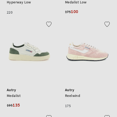
Hyperway Low
Medalist Low
100
175
220
Autry
Autry
Medalist
Reelwind
135
195
175