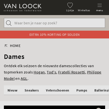
Lijstje
Winkeltas
menu
EXTRA 10% KORTING OP SOLDEN
HOME
Dames
Ontdek elk seizoen de nieuwste damescollecties van
topmerken zoals
Hogan
,
Tod's
,
Fratelli Rossetti
,
Philippe
Model
en
AGL
.
Nieuw
Sneakers
Veterschoenen
Pumps
Ballerina