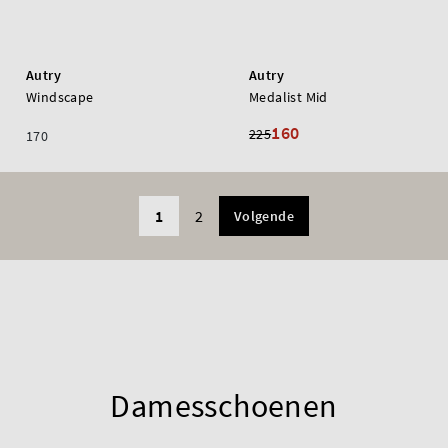
Autry
Autry
Windscape
Medalist Mid
160
225
170
1
2
Volgende
Damesschoenen