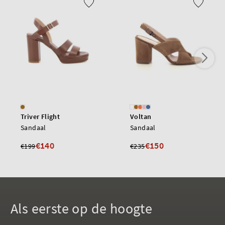
Triver Flight
Voltan
Sandaal
Sandaal
€140
€150
€199
€235
Als eerste op de hoogte