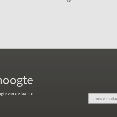
€8
 hoogte
ogte van de laatste