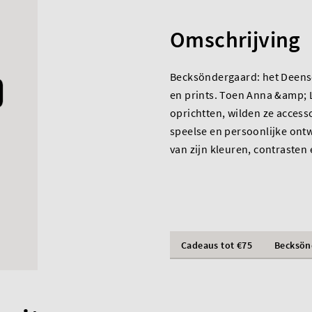
Omschrijving
Becksöndergaard: het Deense 
en prints. Toen Anna &amp; 
oprichtten, wilden ze acces
speelse en persoonlijke ont
van zijn kleuren, contrasten 
Cadeaus tot €75
Becksön