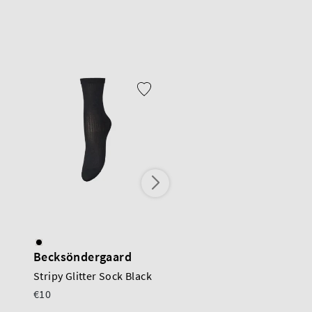
Becksöndergaard
Becksöndergaard
Stripy Glitter Sock Black
Dina Solid
€10
€9