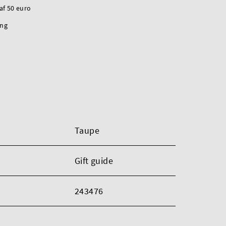
naf 50 euro
ing
Taupe
Gift guide
243476