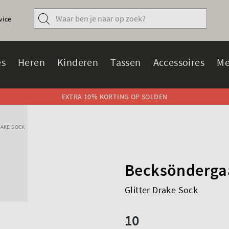
vice
s
Heren
Kinderen
Tassen
Accessoires
Me
EXTRA 10% KORTING OP SOLDEN
RAKE SOCK
Becksönderga
Glitter Drake Sock
10