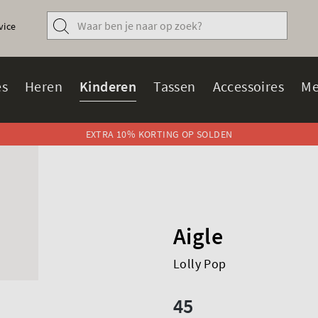
vice
s
Heren
Kinderen
Tassen
Accessoires
Me
EXTRA 10% KORTING OP SOLDEN
Aigle
Lolly Pop
45