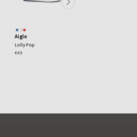
Aigle
Aigle
Lolly Pop
Lolly Pop
€49
€35
€55