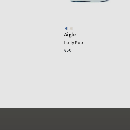
Aigle
Lolly Pop
€50