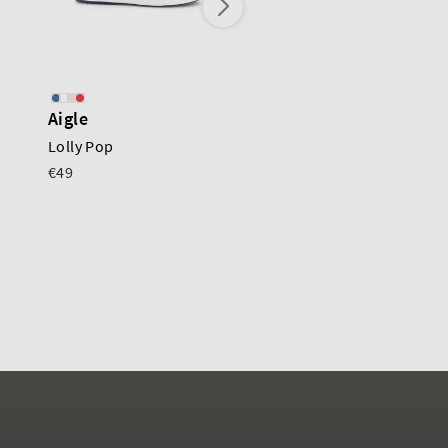
Aigle
Aigle
Lolly Pop
Lolly Pop
€49
€35
€55