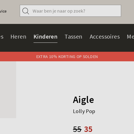
vice
s
Heren
Kinderen
Tassen
Accessoires
Me
EXTRA 10% KORTING OP SOLDEN
Aigle
Lolly Pop
55
35