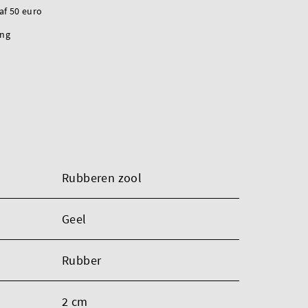
naf 50 euro
ing
Rubberen zool
Geel
Rubber
2 cm