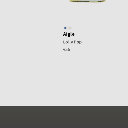
Aigle
Lolly Pop
€55