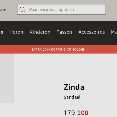
vice
s
Heren
Kinderen
Tassen
Accessoires
Me
EXTRA 10% KORTING OP SOLDEN
Zinda
Sandaal
179
100