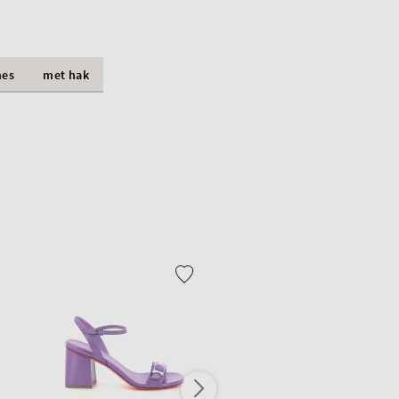
es
met hak