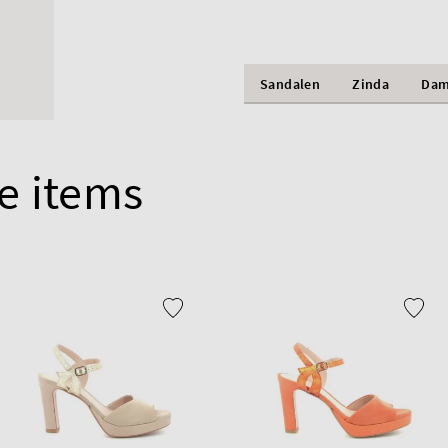
Sandalen
Zinda
Dam
e items