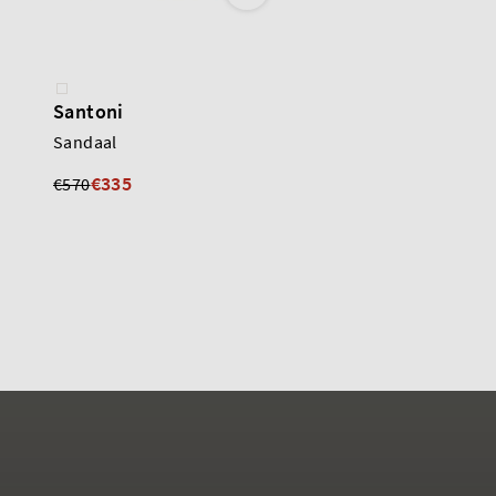
Santoni
Zinda
Sandaal
Sandaal
€179
€335
€570