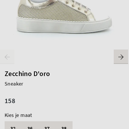
Zecchino D'oro
Sneaker
158
Kies je maat
32
36
37
38