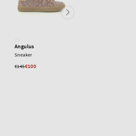
Angulus
Romagnoli
Sneaker
Sneaker
€148
€100
€145