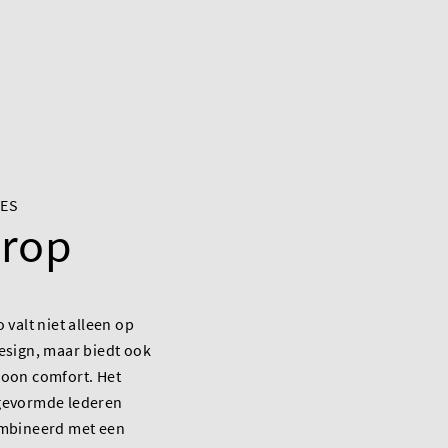
JES
orop
 valt niet alleen op
esign, maar biedt ook
oon comfort. Het
gevormde lederen
mbineerd met een