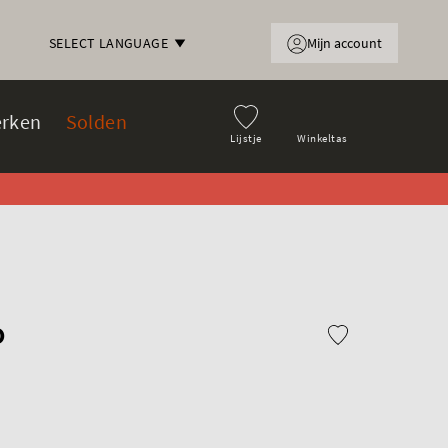
Mijn account
SELECT LANGUAGE
rken
Solden
Lijstje
Winkeltas
o