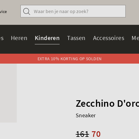
vice
s
Heren
Kinderen
Tassen
Accessoires
Me
EXTRA 10% KORTING OP SOLDEN
Zecchino D'or
Sneaker
161
70