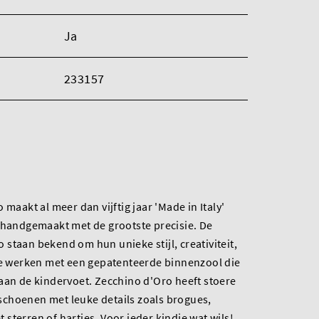
Ja
233157
 maakt al meer dan vijftig jaar 'Made in Italy'
 handgemaakt met de grootste precisie. De
staan bekend om hun unieke stijl, creativiteit,
 Ze werken met een gepatenteerde binnenzool die
aan de kindervoet. Zecchino d'Oro heeft stoere
choenen met leuke details zoals brogues,
et sterren of hartjes. Voor ieder kindje wat wils!