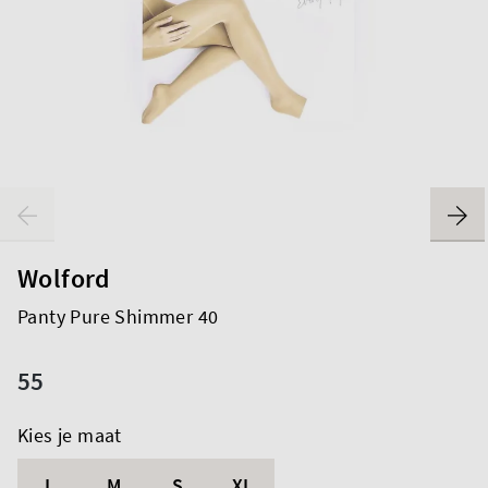
Wolford
Panty Pure Shimmer 40
55
Kies je maat
L
M
S
XL