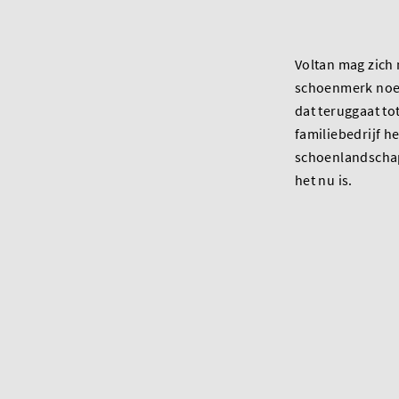
Voltan mag zich 
schoenmerk noe
dat teruggaat tot
familiebedrijf he
schoenlandscha
het nu is.