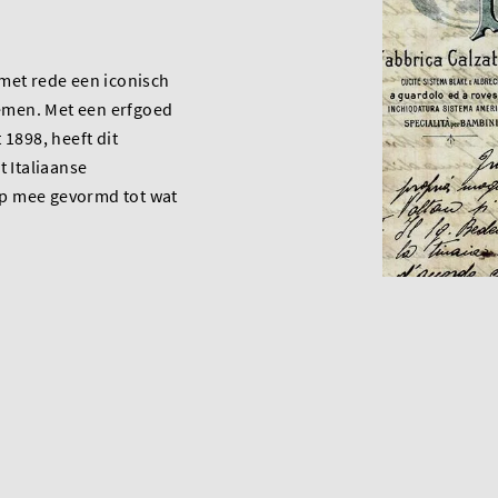
met rede een iconisch
men. Met een erfgoed
 1898, heeft dit
t Italiaanse
p mee gevormd tot wat