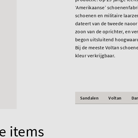
‘Amerikaanse’ schoenenfabri
schoenen en militaire laarz
dateert van de tweede naoorl
zoon van de oprichter, en ve
begon uitsluitend hoogwaard
Bij de meeste Voltan schoene
kleur verkrijgbaar.
Sandalen
Voltan
Da
e items