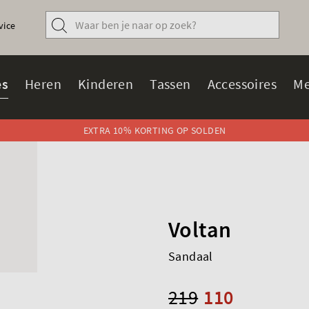
vice
s
Heren
Kinderen
Tassen
Accessoires
Me
EXTRA 10% KORTING OP SOLDEN
Voltan
Sandaal
219
110