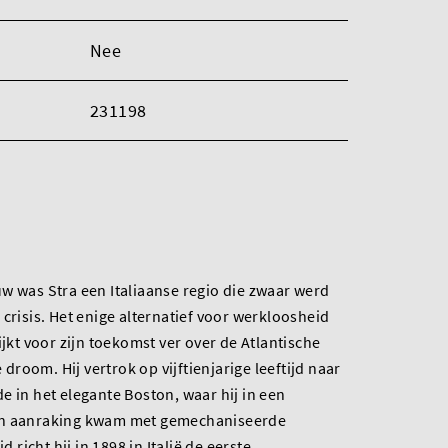
Nee
231198
w was Stra een Italiaanse regio die zwaar werd
crisis. Het enige alternatief voor werkloosheid
ijkt voor zijn toekomst ver over de Atlantische
room. Hij vertrok op vijftienjarige leeftijd naar
e in het elegante Boston, waar hij in een
in aanraking kwam met gemechaniseerde
d richt hij in 1898 in Italië de eerste