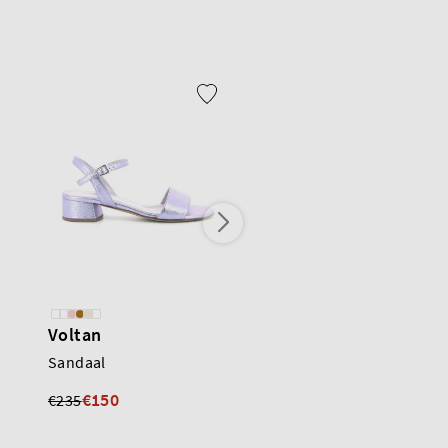
Voltan
Voltan
Sandaal
Sandaal
€150
€160
€235
€225