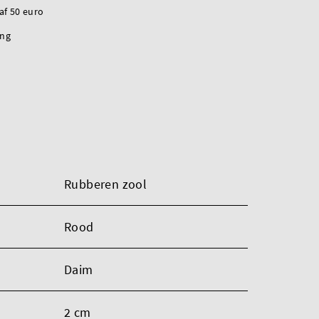
naf 50 euro
ing
Rubberen zool
Rood
Daim
2 cm