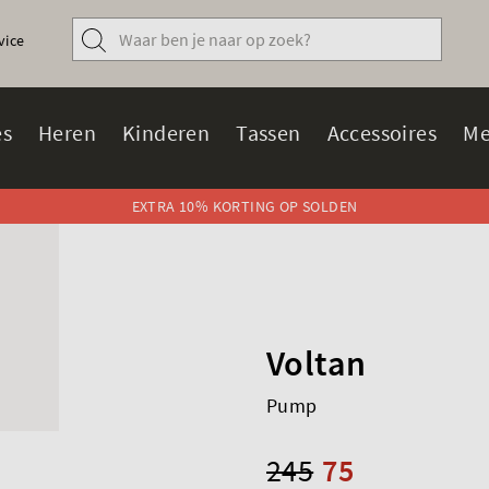
vice
s
Heren
Kinderen
Tassen
Accessoires
Me
EXTRA 10% KORTING OP SOLDEN
Voltan
Pump
245
75