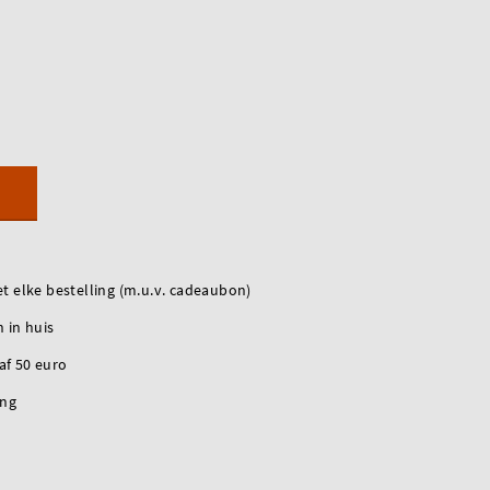
t elke bestelling (m.u.v. cadeaubon)
 in huis
naf 50 euro
ing