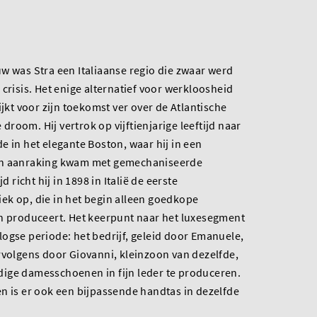
w was Stra een Italiaanse regio die zwaar werd
crisis. Het enige alternatief voor werkloosheid
ijkt voor zijn toekomst ver over de Atlantische
room. Hij vertrok op vijftienjarige leeftijd naar
e in het elegante Boston, waar hij in een
in aanraking kwam met gemechaniseerde
d richt hij in 1898 in Italië de eerste
ek op, die in het begin alleen goedkope
en produceert. Het keerpunt naar het luxesegment
ogse periode: het bedrijf, geleid door Emanuele,
rvolgens door Giovanni, kleinzoon van dezelfde,
ige damesschoenen in fijn leder te produceren.
n is er ook een bijpassende handtas in dezelfde