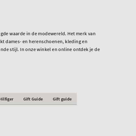
tigde waarde in de modewereld. Het merk van
t dames- en herenschoenen, kleding en
de stijl. In onze winkel en online ontdek je de
ilfiger
Gift Guide
Gift guide