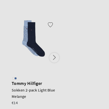
Tommy Hilfiger
Tommy Hilfiger
Sokken 2-pack Light Blue
Footie 2-pack Middle
Melange
Grey Melange
€14
€12