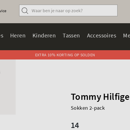
vice
s
Heren
Kinderen
Tassen
Accessoires
Me
EXTRA 10% KORTING OP SOLDEN
K
Tommy Hilfige
Sokken 2-pack
14