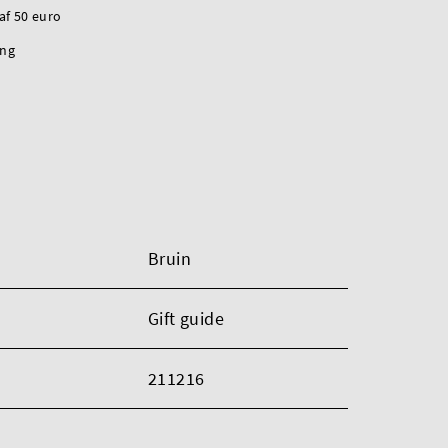
naf 50 euro
ing
Bruin
Gift guide
211216