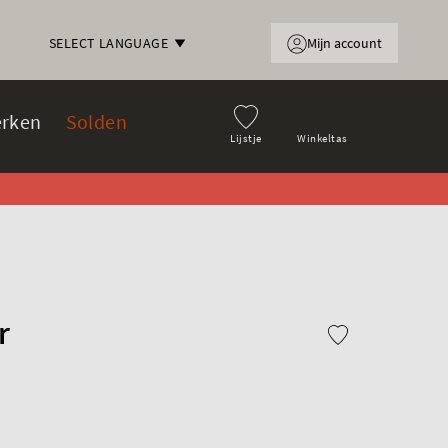
Mijn account
SELECT LANGUAGE
rken
Solden
Lijstje
Winkeltas
r