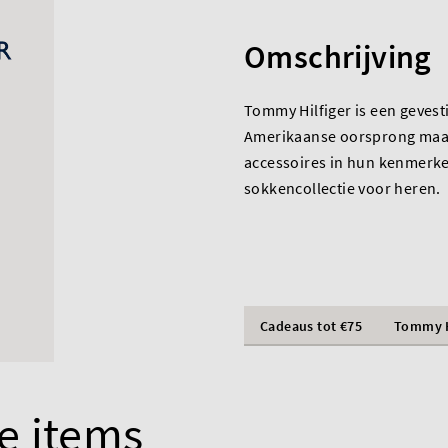
Omschrijving
Tommy Hilfiger is een geves
Amerikaanse oorsprong maak
accessoires in hun kenmerken
sokkencollectie voor heren.
Cadeaus tot €75
Tommy H
e items