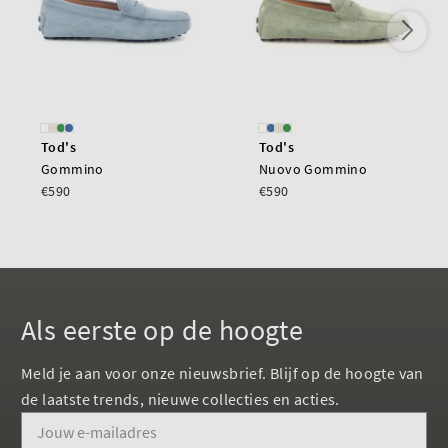
Tod's
Tod's
Gommino
Nuovo Gommino
€590
€590
Als eerste op de hoogte
Meld je aan voor onze nieuwsbrief. Blijf op de hoogte van
de laatste trends, nieuwe collecties en acties.