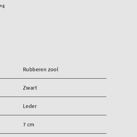
ing
Rubberen zool
Zwart
Leder
7 cm