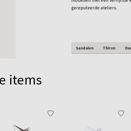
modellen met een verfijnde k
gereputeerde ateliers.
Sandalen
Thiron
Da
e items