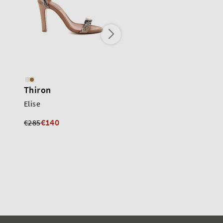
Thiron
Thiron
Elise
Dahlia
€140
€125
€285
€285