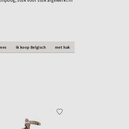
nipoog, stuk voor stuk afgewerkt in
mes
Ik koop Belgisch
met hak