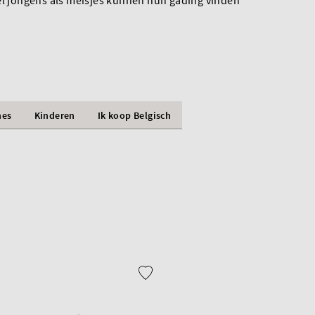
el jongens als meisjes kunnen hun gading vinden
nes
Kinderen
Ik koop Belgisch