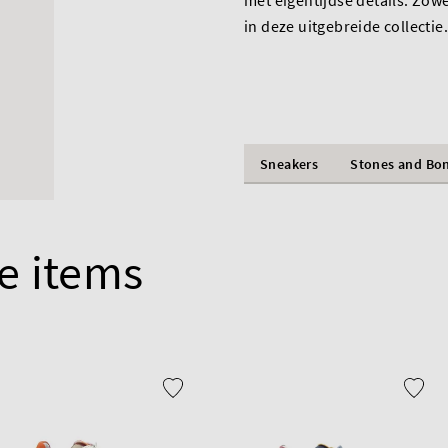
met eigentijdse details. Zow
in deze uitgebreide collectie.
Sneakers
Stones and Bo
e items