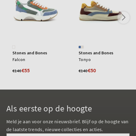
Stones and Bones
Stones and Bones
Falcon
Tonyo
€55
€50
€146
€140
Als eerste op de hoogte
Meld je aan voor onze nieuwsbrief. Blijf op de hoogte van
de laatste trends, nieuwe collecties en acties.