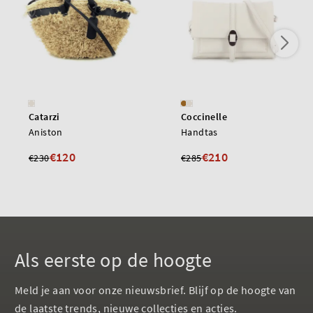
Catarzi
Coccinelle
Aniston
Handtas
€120
€210
€230
€285
Als eerste op de hoogte
Meld je aan voor onze nieuwsbrief. Blijf op de hoogte van
de laatste trends, nieuwe collecties en acties.