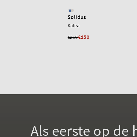
Solidus
Kalea
€150
€210
Als eerste op de