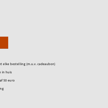
t elke bestelling (m.u.v. cadeaubon)
 in huis
naf 50 euro
ing