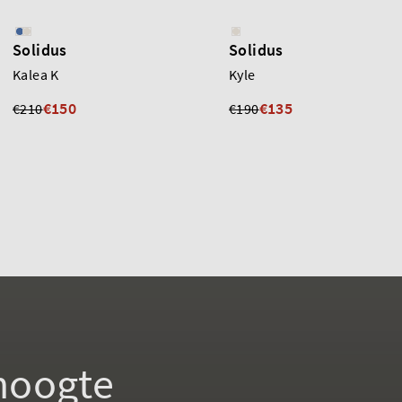
Solidus
Solidus
Kalea K
Kyle
€150
€135
€210
€190
 hoogte