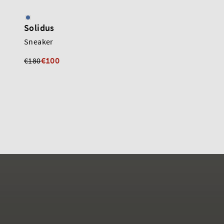
Solidus
Solidus
Sneaker
Kaja
€100
€130
€180
€190