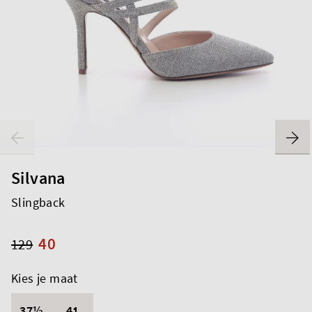
Silvana
Slingback
40
129
Kies je maat
37½
41