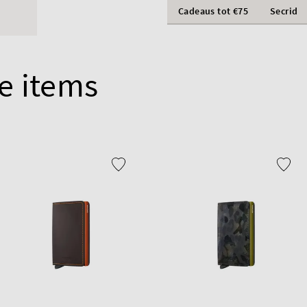
Cadeaus tot €75
Secrid
e items