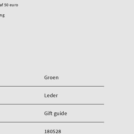
naf 50 euro
ing
Groen
Leder
Gift guide
180528