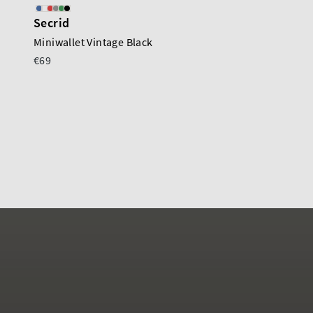
Secrid
Secrid
Miniwallet Vintage Black
Cardprotector Black
€69
€35