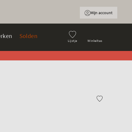
Mijn account
rken
Solden
Lijstje
Winkeltas