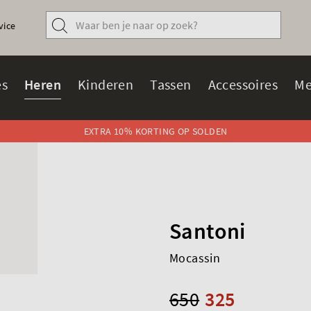
vice
s
Heren
Kinderen
Tassen
Accessoires
Me
EXTRA 10% KORTING OP SOLDEN
Santoni
Mocassin
650
325