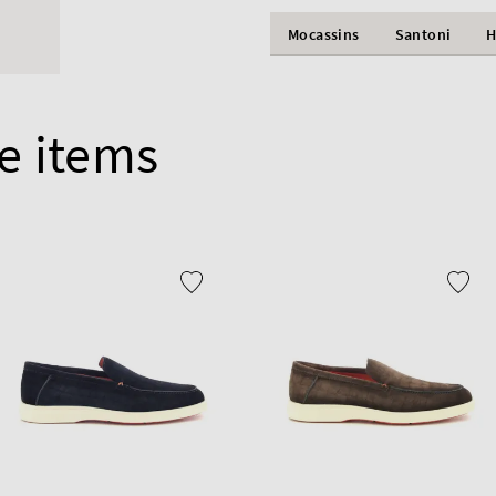
Mocassins
Santoni
H
e items