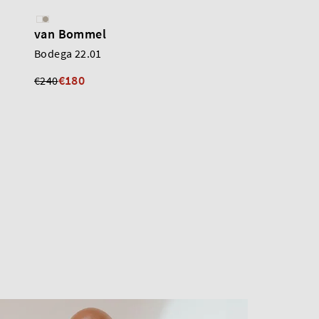
van Bommel
Santoni
Bodega 22.01
Mocassin
€180
€290
€240
€580