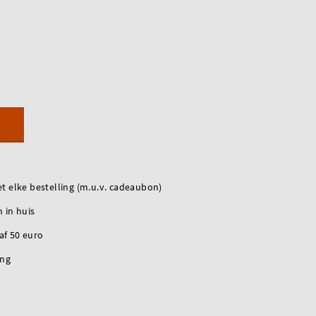
t elke bestelling (m.u.v. cadeaubon)
 in huis
naf 50 euro
ing