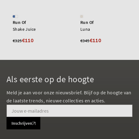
Run Of
Run Of
Shake Juice
Luna
€110
€110
€325
€345
Als eerste op de hoogte
Meld je aan voor onze nieuwsbrief. Blijf op de hoogte van
de laatste trends, nieuwe collecties en acties.
Inschrijven