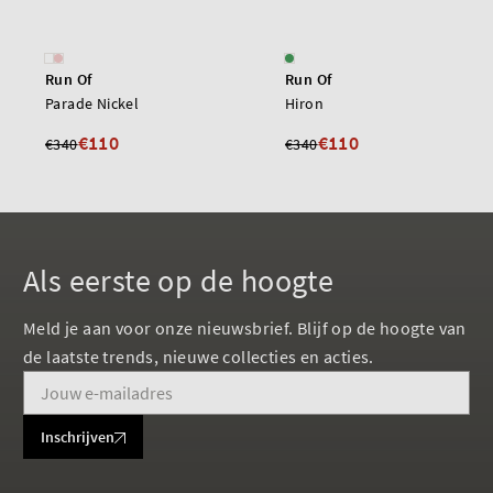
Run Of
Run Of
Parade Nickel
Hiron
€110
€110
€340
€340
Als eerste op de hoogte
Meld je aan voor onze nieuwsbrief. Blijf op de hoogte van
de laatste trends, nieuwe collecties en acties.
Inschrijven