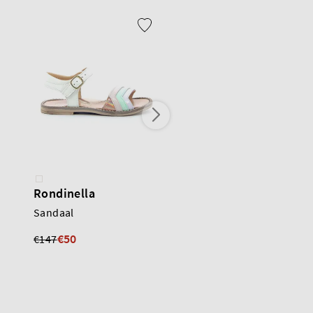
Rondinella
Rondinella
Sandaal
Sandaal
€50
€40
€147
€139