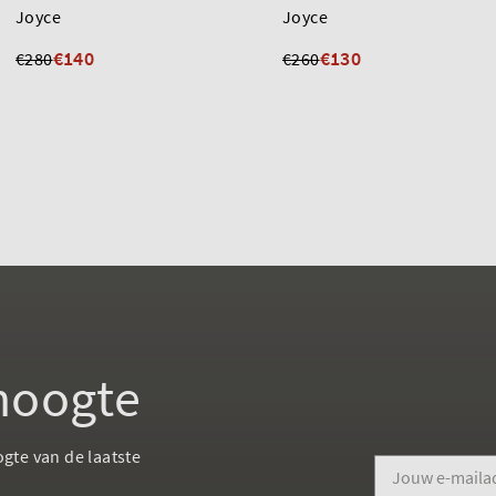
Joyce
Joyce
€140
€130
€280
€260
 hoogte
ogte van de laatste