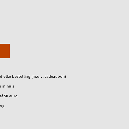
t elke bestelling (m.u.v. cadeaubon)
 in huis
naf 50 euro
ing