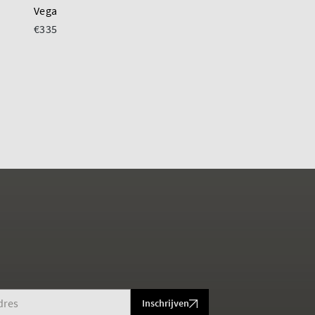
Vega
Dorien
€335
€195
€275
Inschrijven