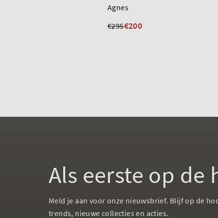
Agnes
€200
€295
Als eerste op de
Meld je aan voor onze nieuwsbrief. Blijf op de ho
trends, nieuwe collecties en acties.